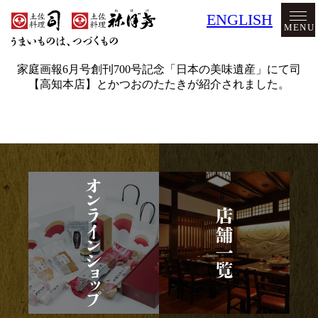
ENGLISH
MENU
家庭画報6月号創刊700号記念「日本の美味遺産」にて司
【高知本店】とかつおのたたきが紹介されました。