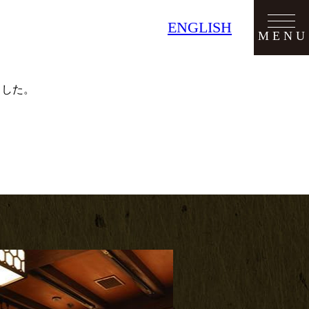
ENGLISH
MENU
MENU
ました。