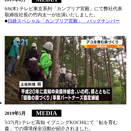
6/6(木) テレビ東京系列「カンブリア宮殿」にて弊社代表
6/6(木) テレビ東京系列「カンブリア宮殿」にて弊社代表
取締役社長の竹内太一が出演いたしました。
取締役社長の竹内太一が出演いたしました。
■
■
日経スペシャル「カンブリア宮殿」 バックナンバー
日経スペシャル「カンブリア宮殿」 バックナンバー
MEDIA
MEDIA
2019年5月
2019年5月
5/27(月) テレビ高知 イブニングKOCHIにて「鮎を育む
5/27(月) テレビ高知 イブニングKOCHIにて「鮎を育む
森」での環境保全活動が紹介されました。
森」での環境保全活動が紹介されました。