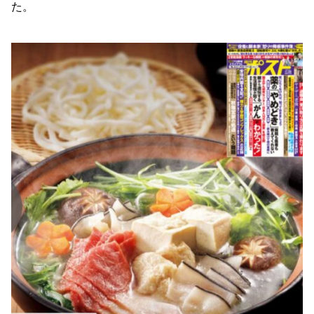
た。
た。