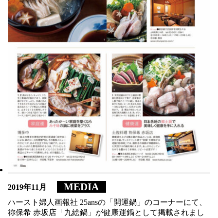
MEDIA
MEDIA
2019年11月
2019年11月
ハースト婦人画報社 25ansの「開運鍋」のコーナーにて、
ハースト婦人画報社 25ansの「開運鍋」のコーナーにて、
祢保希 赤坂店「九絵鍋」が健康運鍋として掲載されまし
祢保希 赤坂店「九絵鍋」が健康運鍋として掲載されまし